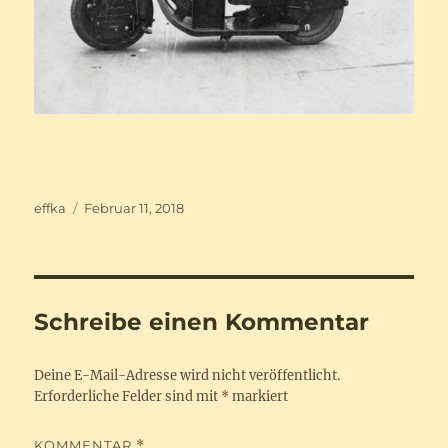
Autor
Veröffentlicht
effka
Februar 11, 2018
am
Schreibe einen Kommentar
Deine E-Mail-Adresse wird nicht veröffentlicht.
Erforderliche Felder sind mit
*
markiert
KOMMENTAR
*