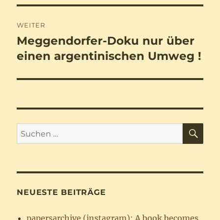
WEITER
Meggendorfer-Doku nur über
Nächster
Beitrag:
einen argentinischen Umweg !
SU
Suchen
nach:
NEUESTE BEITRÄGE
papersarchive (instagram): A book becomes