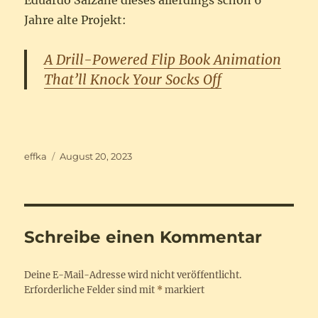
Eduardo Salzane dieses allerdings schon 6
Jahre alte Projekt:
A Drill-Powered Flip Book Animation
That’ll Knock Your Socks Off
Autor
Veröffentlicht
effka
August 20, 2023
am
Schreibe einen Kommentar
Deine E-Mail-Adresse wird nicht veröffentlicht.
Erforderliche Felder sind mit
*
markiert