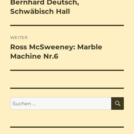
Bernhard Deutsch,
Vorheriger
Beitrag:
Schwäbisch Hall
WEITER
Ross McSweeney: Marble
Nächster
Beitrag:
Machine Nr.6
SU
Suchen
nach: