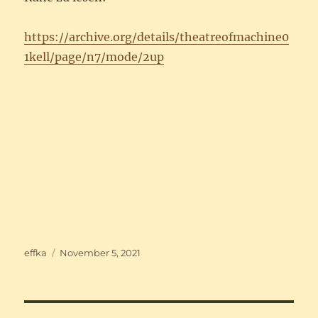
https://archive.org/details/theatreofmachine0
1kell/page/n7/mode/2up
Autor
Veröffentlicht
effka
November 5, 2021
am