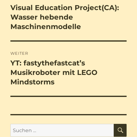
Visual Education Project(CA):
Vorheriger
Beitrag:
Wasser hebende
Maschinenmodelle
WEITER
YT: fastythefastcat’s
Nächster
Beitrag:
Musikroboter mit LEGO
Mindstorms
SU
Suchen
nach: