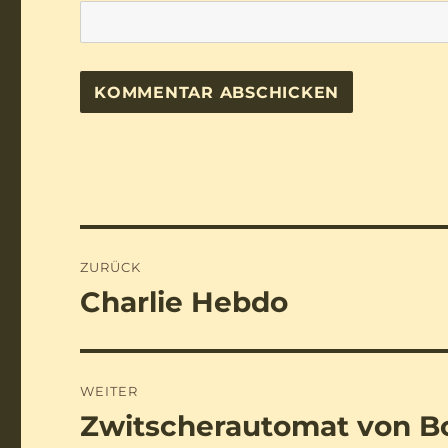
Beitragsnavigation
ZURÜCK
Charlie Hebdo
Vorheriger
Beitrag:
WEITER
Zwitscherautomat von 
Nächster