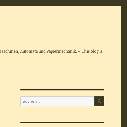
Maschinen, Automata und Papiermechanik. – This blog is
SUCHEN
Suchen
nach: