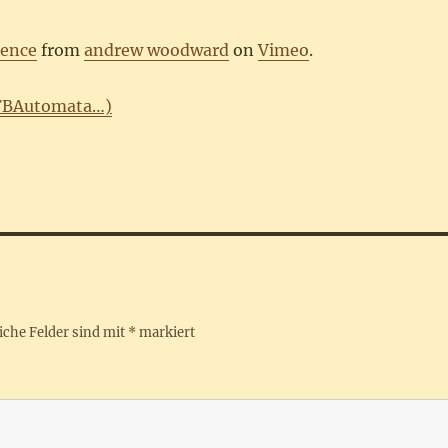
igence
from
andrew woodward
on
Vimeo
.
FBAutomata…)
iche Felder sind mit
*
markiert