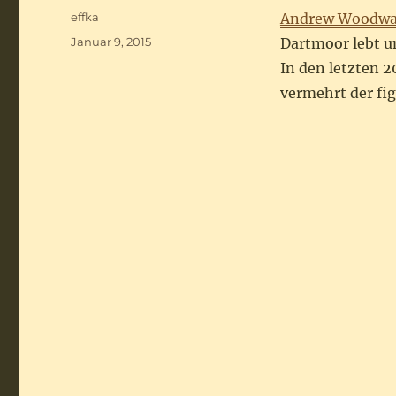
Autor
effka
Andrew Woodw
Veröffentlicht
Januar 9, 2015
Dartmoor lebt un
am
In den letzten 2
vermehrt der fi