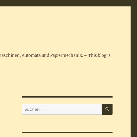
Maschinen, Automata und Papiermechanik. – This blog is
SUCHEN
Suchen
nach: