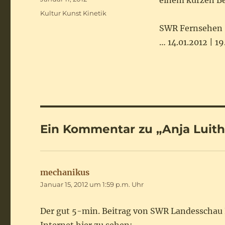
einem kurzen Bei
am
Schlagwörter
Kultur Kunst Kinetik
SWR Fernsehen 
… 14.01.2012 | 
Ein Kommentar zu „Anja Luit
mechanikus
sagt:
Januar 15, 2012 um 1:59 p.m. Uhr
Der gut 5-min. Beitrag von SWR Landesschau K