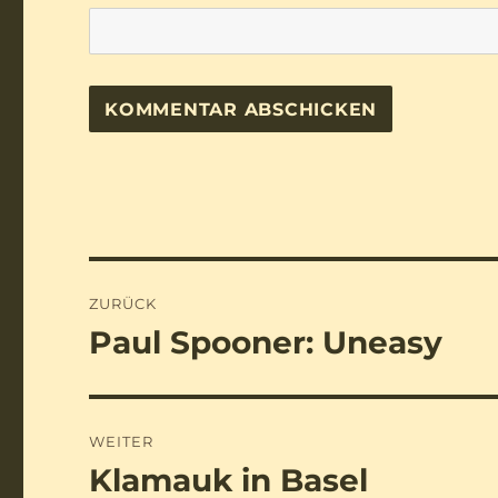
Beitragsnavigation
ZURÜCK
Paul Spooner: Uneasy
Vorheriger
Beitrag:
WEITER
Klamauk in Basel
Nächster