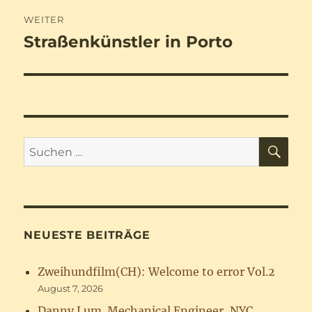
WEITER
Straßenkünstler in Porto
Nächster
Beitrag:
SU
Suchen
nach:
NEUESTE BEITRÄGE
Zweihundfilm(CH): Welcome to error Vol.2
August 7, 2026
Danny Lum. Mechanical Engineer, NYC