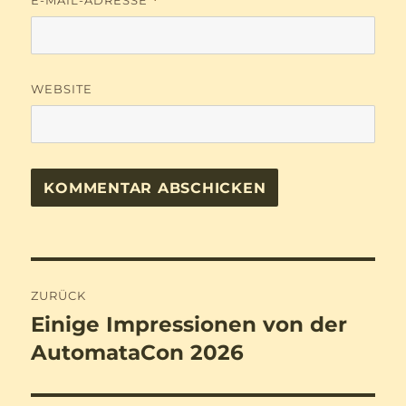
E-MAIL-ADRESSE
*
WEBSITE
Beitragsnavigation
ZURÜCK
Einige Impressionen von der
Vorheriger
Beitrag:
AutomataCon 2026