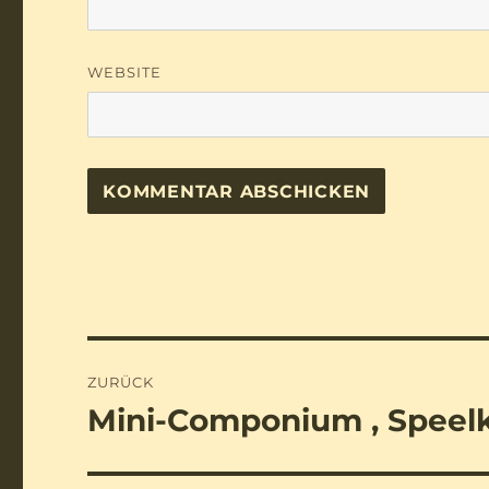
WEBSITE
Beitragsnavigation
ZURÜCK
Mini-Componium , Speelk
Vorheriger
Beitrag: