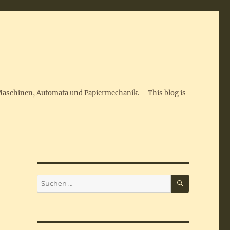
Maschinen, Automata und Papiermechanik. – This blog is
SUCHEN
Suchen
nach: