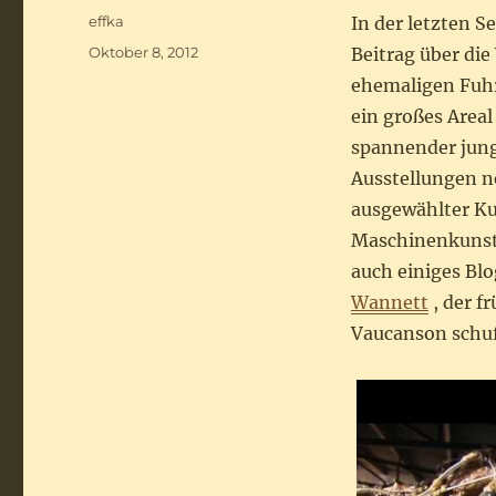
Autor
effka
In der letzten 
Veröffentlicht
Oktober 8, 2012
Beitrag über di
am
ehemaligen Fuh
ein großes Area
spannender junge
Ausstellungen ne
ausgewählter Ku
Maschinenkunst
auch einiges Blo
Wannett
, der f
Vaucanson schuf