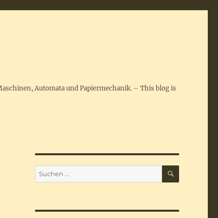
Maschinen, Automata und Papiermechanik. – This blog is
SUCHEN
Suchen
nach: