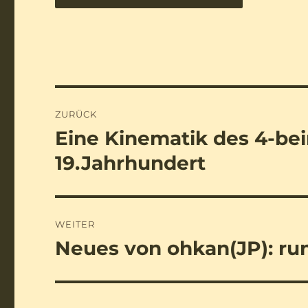
Beitragsnavigation
ZURÜCK
Eine Kinematik des 4-be
Vorheriger
Beitrag:
19.Jahrhundert
WEITER
Neues von ohkan(JP): ru
Nächster
Beitrag: