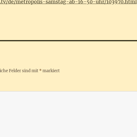
e.tv/de/metropolis-samstag-ab-16-50-uhr/103970.html
iche Felder sind mit
*
markiert