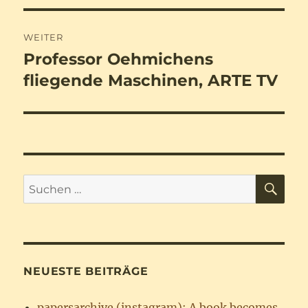
WEITER
Professor Oehmichens
Nächster
Beitrag:
fliegende Maschinen, ARTE TV
SU
Suchen
nach:
NEUESTE BEITRÄGE
papersarchive (instagram): A book becomes