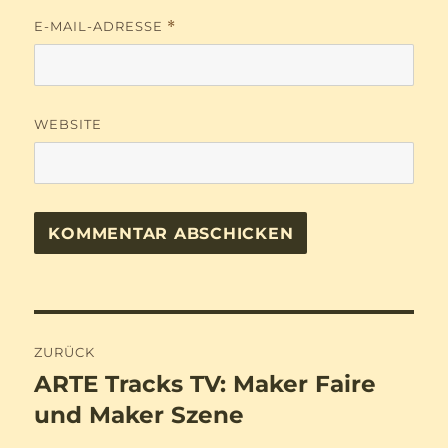
E-MAIL-ADRESSE
*
WEBSITE
Beitragsnavigation
ZURÜCK
ARTE Tracks TV: Maker Faire
Vorheriger
Beitrag:
und Maker Szene