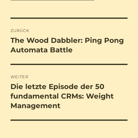
Beitragsnavigation
ZURÜCK
The Wood Dabbler: Ping Pong
Vorheriger
Beitrag:
Automata Battle
WEITER
Die letzte Episode der 50
Nächster
Beitrag:
fundamental CRMs: Weight
Management