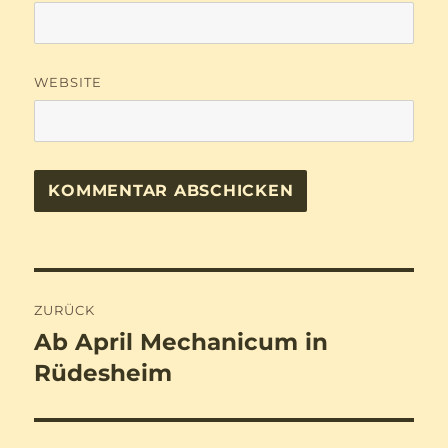
WEBSITE
Beitragsnavigation
ZURÜCK
Ab April Mechanicum in
Vorheriger
Beitrag:
Rüdesheim