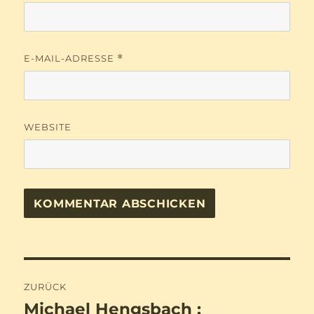
E-MAIL-ADRESSE
*
WEBSITE
Beitragsnavigation
ZURÜCK
Michael Hengsbach :
Vorheriger