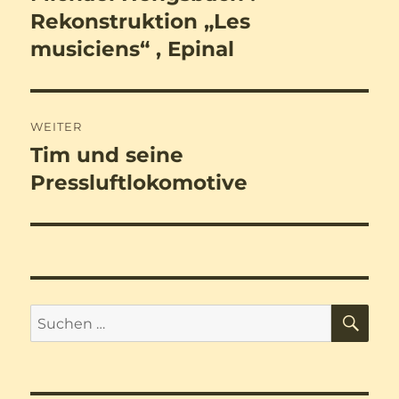
Beitrag:
Rekonstruktion „Les
musiciens“ , Epinal
WEITER
Tim und seine
Nächster
Beitrag:
Pressluftlokomotive
SU
Suchen
nach: