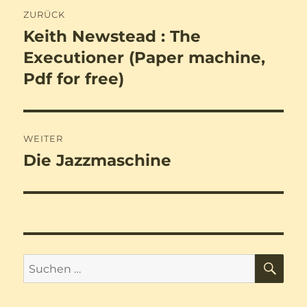
Beitragsnavigation
ZURÜCK
Keith Newstead : The
Vorheriger
Beitrag:
Executioner (Paper machine,
Pdf for free)
WEITER
Die Jazzmaschine
Nächster
Beitrag:
SU
Suchen
nach: