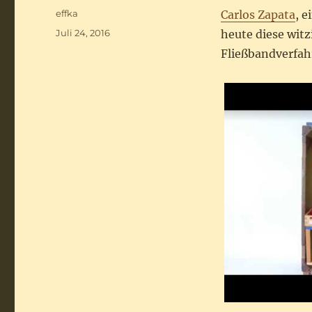
Autor
effka
Carlos Zapata
, 
Veröffentlicht
Juli 24, 2016
heute diese witz
am
Fließbandverfa