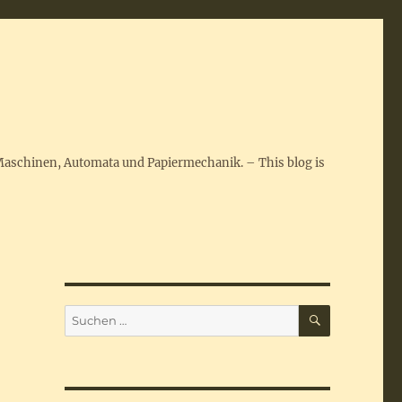
Maschinen, Automata und Papiermechanik. – This blog is
SUCHEN
Suchen
nach: