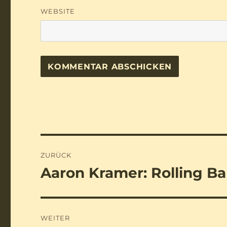
WEBSITE
Beitragsnavigation
ZURÜCK
Aaron Kramer: Rolling Ba
Vorheriger
Beitrag:
WEITER