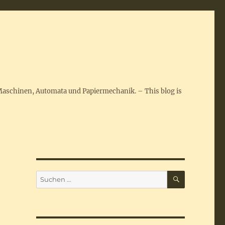
Maschinen, Automata und Papiermechanik. – This blog is
SUCHEN
Suchen
nach: