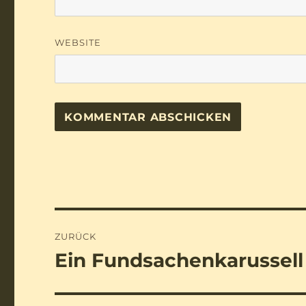
WEBSITE
Beitragsnavigation
ZURÜCK
Ein Fundsachenkarussell
Vorheriger
Beitrag: