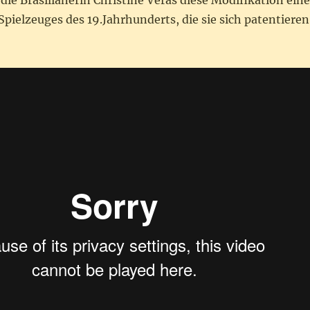
die Brasilianerin Christine Veras diese Modifikation eine
Spielzeuges des 19.Jahrhunderts, die sie sich patentieren