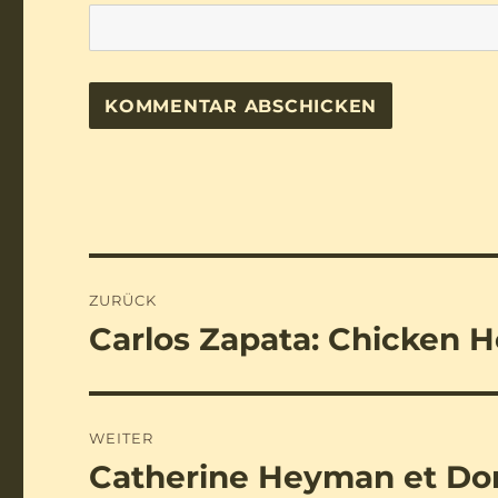
Beitragsnavigation
ZURÜCK
Carlos Zapata: Chicken 
Vorheriger
Beitrag:
WEITER
Catherine Heyman et Do
Nächster