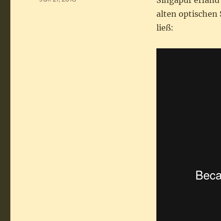
Singapur erfand 
am
alten optischen 
ließ: