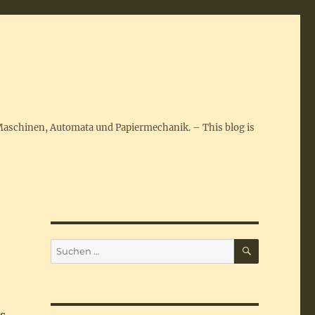
Maschinen, Automata und Papiermechanik. – This blog is
SUCHEN
Suchen
nach: