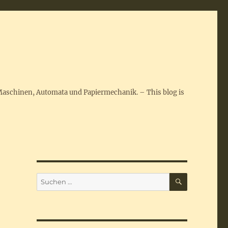
Maschinen, Automata und Papiermechanik. – This blog is
SUCHEN
Suchen
nach: