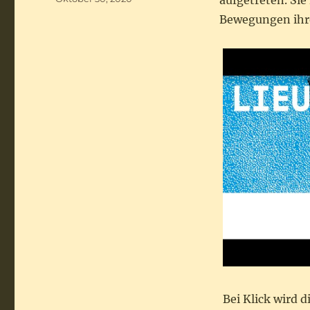
aufgetreten. Si
am
Bewegungen ihre
Bei Klick wird 