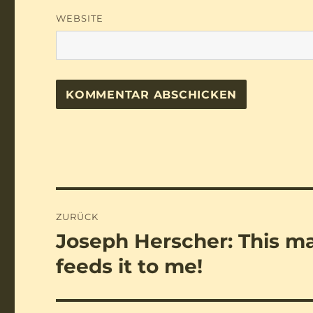
WEBSITE
Beitragsnavigation
ZURÜCK
Joseph Herscher: This m
Vorheriger
Beitrag:
feeds it to me!