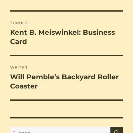
Beitragsnavigation
ZURÜCK
Kent B. Meiswinkel: Business
Vorheriger
Beitrag:
Card
WEITER
Will Pemble’s Backyard Roller
Nächster
Beitrag:
Coaster
SU
Suchen