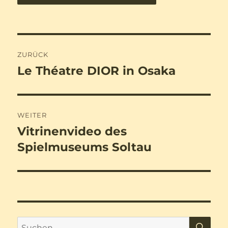
Beitragsnavigation
ZURÜCK
Le Théatre DIOR in Osaka
Vorheriger
Beitrag:
WEITER
Vitrinenvideo des
Nächster
Beitrag:
Spielmuseums Soltau
SU
Suchen