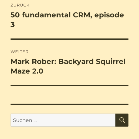
ZURÜCK
50 fundamental CRM, episode
Vorheriger
Beitrag:
3
WEITER
Mark Rober: Backyard Squirrel
Nächster
Beitrag:
Maze 2.0
SU
Suchen
nach: