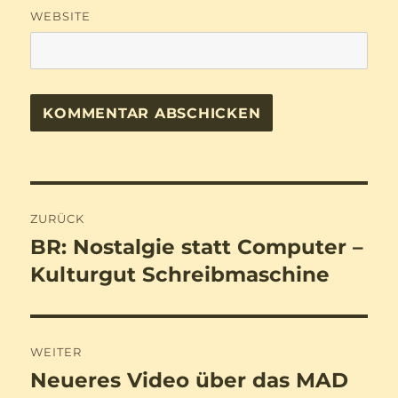
WEBSITE
Beitragsnavigation
ZURÜCK
BR: Nostalgie statt Computer –
Vorheriger
Beitrag:
Kulturgut Schreibmaschine
WEITER
Neueres Video über das MAD
Nächster