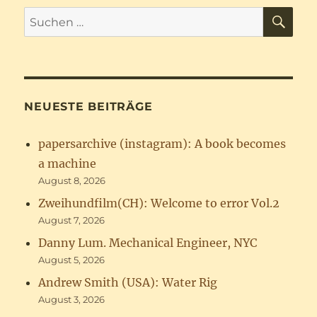
SU
Suchen
nach:
NEUESTE BEITRÄGE
papersarchive (instagram): A book becomes
a machine
August 8, 2026
Zweihundfilm(CH): Welcome to error Vol.2
August 7, 2026
Danny Lum. Mechanical Engineer, NYC
August 5, 2026
Andrew Smith (USA): Water Rig
August 3, 2026