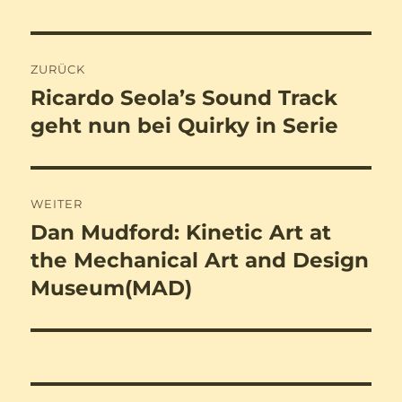
Beitragsnavigation
ZURÜCK
Ricardo Seola’s Sound Track
Vorheriger
Beitrag:
geht nun bei Quirky in Serie
WEITER
Dan Mudford: Kinetic Art at
Nächster
Beitrag:
the Mechanical Art and Design
Museum(MAD)