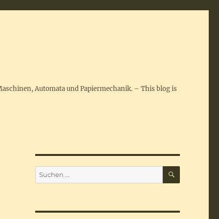
Maschinen, Automata und Papiermechanik. – This blog is
SUCHEN
Suchen
nach: