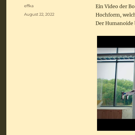
Autor
effka
Ein Video der B
Veröffentlicht
August 22, 2022
Hochform, welche
am
Der Humanoide b