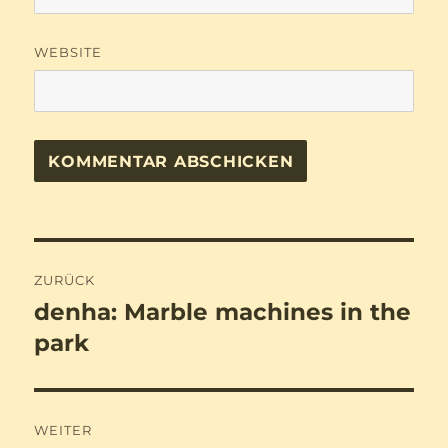
WEBSITE
Beitragsnavigation
ZURÜCK
denha: Marble machines in the
Vorheriger
Beitrag:
park
WEITER