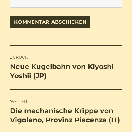
Beitragsnavigation
ZURÜCK
Neue Kugelbahn von Kiyoshi
Vorheriger
Beitrag:
Yoshii (JP)
WEITER
Die mechanische Krippe von
Nächster
Beitrag:
Vigoleno, Provinz Piacenza (IT)