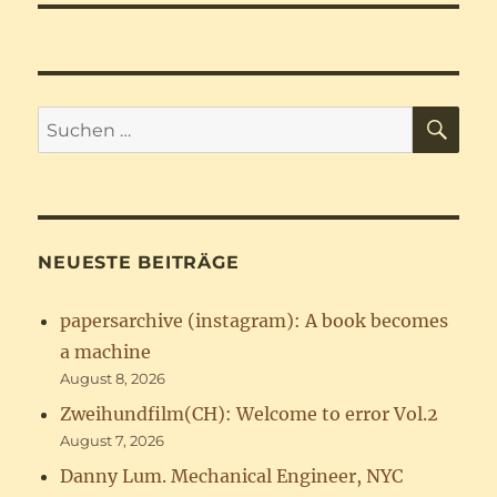
SU
Suchen
nach:
NEUESTE BEITRÄGE
papersarchive (instagram): A book becomes
a machine
August 8, 2026
Zweihundfilm(CH): Welcome to error Vol.2
August 7, 2026
Danny Lum. Mechanical Engineer, NYC