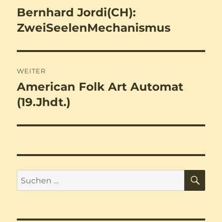
Bernhard Jordi(CH):
Vorheriger
Beitrag:
ZweiSeelenMechanismus
WEITER
American Folk Art Automat
Nächster
Beitrag:
(19.Jhdt.)
SU
Suchen
nach: