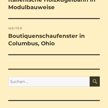
Beitrag:
Modulbauweise
WEITER
Boutiquenschaufenster in
Nächster
Beitrag:
Columbus, Ohio
SU
Suchen
nach: