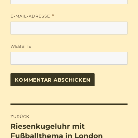
E-MAIL-ADRESSE
*
WEBSITE
Beitragsnavigation
ZURÜCK
Riesenkugeluhr mit
Vorheriger
Beitrag:
Fußballthema in London