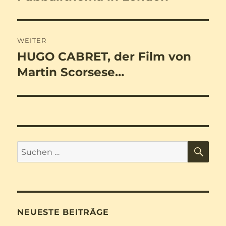
WEITER
HUGO CABRET, der Film von
Nächster
Beitrag:
Martin Scorsese…
SU
Suchen
nach:
NEUESTE BEITRÄGE