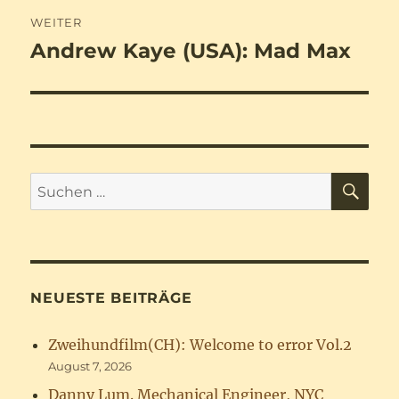
WEITER
Andrew Kaye (USA): Mad Max
Nächster
Beitrag:
SU
Suchen
nach:
NEUESTE BEITRÄGE
Zweihundfilm(CH): Welcome to error Vol.2
August 7, 2026
Danny Lum. Mechanical Engineer, NYC