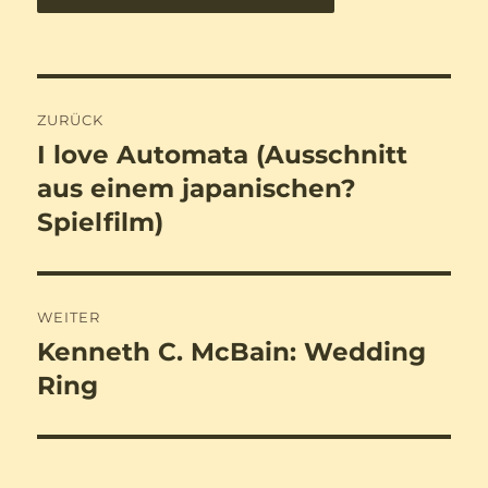
Beitragsnavigation
ZURÜCK
I love Automata (Ausschnitt
Vorheriger
Beitrag:
aus einem japanischen?
Spielfilm)
WEITER
Kenneth C. McBain: Wedding
Nächster
Beitrag:
Ring