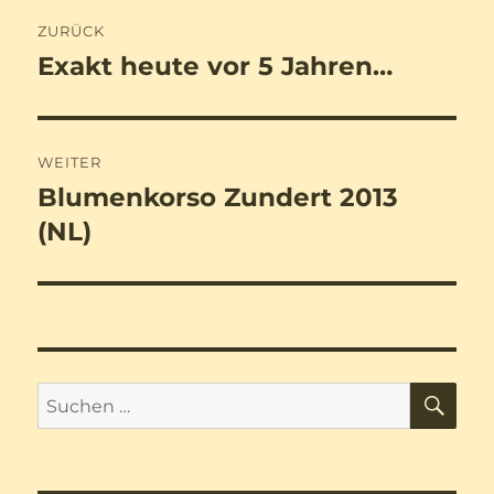
Beitragsnavigation
ZURÜCK
Exakt heute vor 5 Jahren…
Vorheriger
Beitrag:
WEITER
Blumenkorso Zundert 2013
Nächster
Beitrag:
(NL)
SU
Suchen
nach: