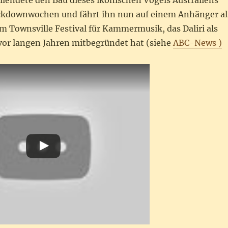
llendete den Bau dieses ikonischen Vogels Australiens
ckdownwochen und fährt ihn nun auf einem Anhänger al
 Townsville Festival für Kammermusik, das Daliri als
or langen Jahren mitbegründet hat (siehe
ABC-News )