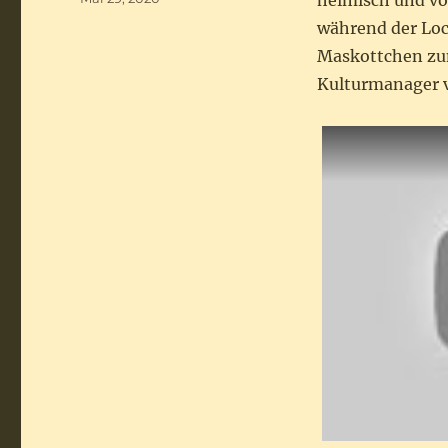
heimisch und vo
am
während der Lo
Maskottchen zum
Kulturmanager v