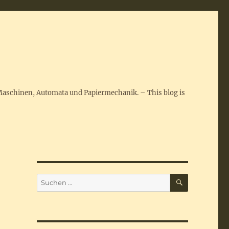
Maschinen, Automata und Papiermechanik. – This blog is
SUCHEN
Suchen
nach: