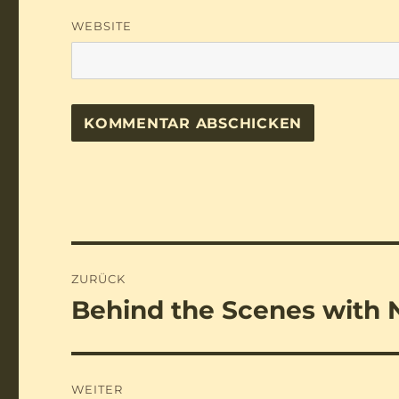
WEBSITE
Beitragsnavigation
ZURÜCK
Behind the Scenes with 
Vorheriger
Beitrag:
WEITER