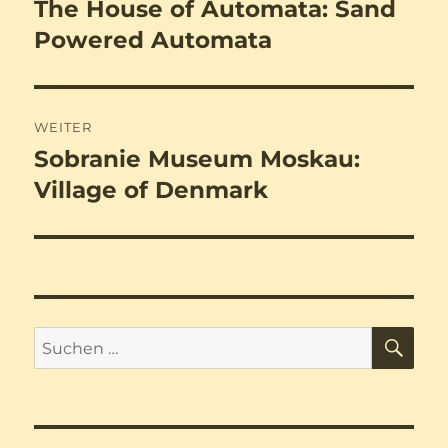
The House of Automata: Sand
Vorheriger
Beitrag:
Powered Automata
WEITER
Sobranie Museum Moskau:
Nächster
Beitrag:
Village of Denmark
SU
Suchen
nach: