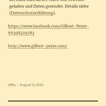
geladen und Daten gesendet. Details siehe
(
Datenschutzerklärung
).
https://www.facebook.com/Gilbert-Peyre-
66398329283
http://www.gilbert-peyre.com/
Autor
Veröffentlicht
effka
August 12, 2020
am