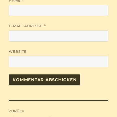
NAME
*
E-MAIL-ADRESSE
*
WEBSITE
Beitragsnavigation
ZURÜCK