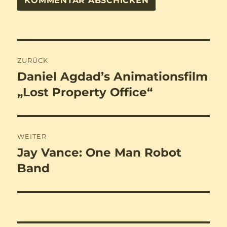
Beitragsnavigation
ZURÜCK
Daniel Agdad’s Animationsfilm
Vorheriger
Beitrag:
„Lost Property Office“
WEITER
Jay Vance: One Man Robot
Nächster
Beitrag:
Band