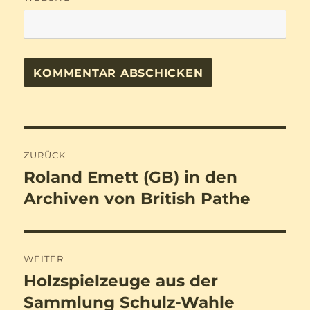
Beitragsnavigation
ZURÜCK
Roland Emett (GB) in den
Vorheriger
Beitrag:
Archiven von British Pathe
WEITER
Holzspielzeuge aus der
Nächster
Beitrag:
Sammlung Schulz-Wahle