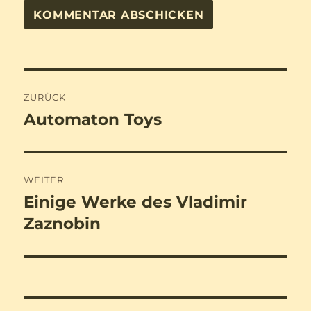
Beitragsnavigation
ZURÜCK
Automaton Toys
Vorheriger
Beitrag:
WEITER
Einige Werke des Vladimir
Nächster
Beitrag:
Zaznobin