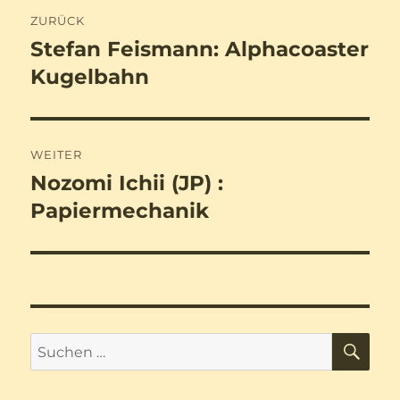
Beitragsnavigation
ZURÜCK
Stefan Feismann: Alphacoaster
Vorheriger
Beitrag:
Kugelbahn
WEITER
Nozomi Ichii (JP) :
Nächster
Beitrag:
Papiermechanik
SU
Suchen
nach: