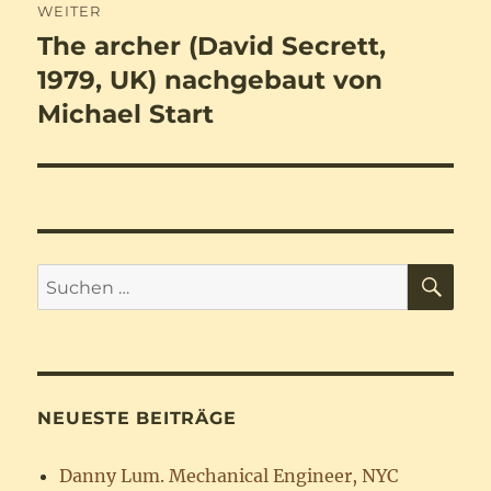
WEITER
The archer (David Secrett,
Nächster
Beitrag:
1979, UK) nachgebaut von
Michael Start
SU
Suchen
nach:
NEUESTE BEITRÄGE
Danny Lum. Mechanical Engineer, NYC