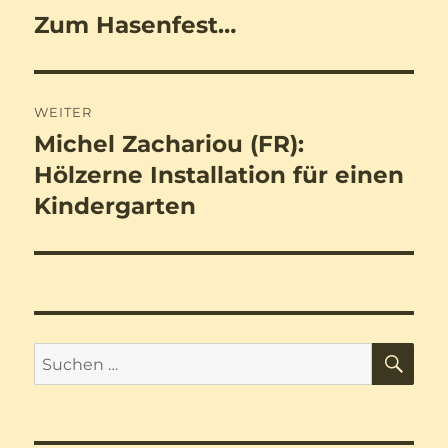
Zum Hasenfest…
Vorheriger
Beitrag:
WEITER
Michel Zachariou (FR):
Nächster
Beitrag:
Hölzerne Installation für einen
Kindergarten
SU
Suchen
nach: