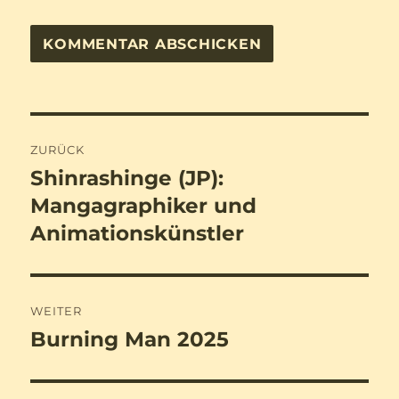
Beitragsnavigation
ZURÜCK
Shinrashinge (JP):
Vorheriger
Beitrag:
Mangagraphiker und
Animationskünstler
WEITER
Burning Man 2025
Nächster
Beitrag: