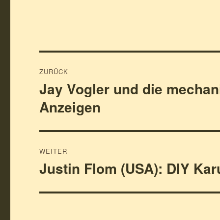
Beitragsnavigation
ZURÜCK
Jay Vogler und die mechan
Vorheriger
Beitrag:
Anzeigen
WEITER
Justin Flom (USA): DIY Kar
Nächster
Beitrag: