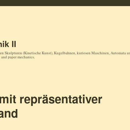
ik II
en Skulpturen (Kinetische Kunst), Kugelbahnen, kuriosen Maschinen, Automata und
n and paper mechanics.
 mit repräsentativer
land