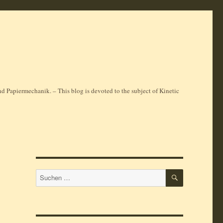
 Papiermechanik. – This blog is devoted to the subject of Kinetic
SUCHEN
Suchen
nach: