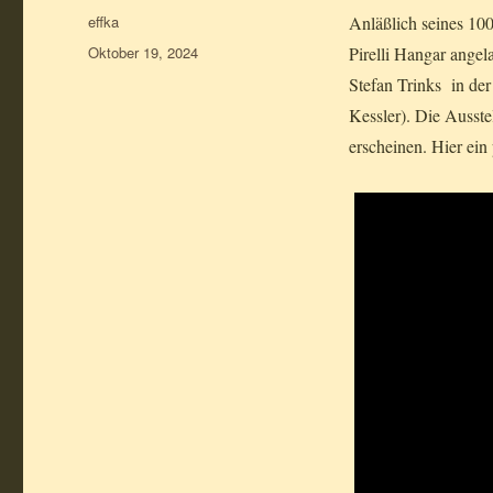
Autor
effka
Anläßlich seines 10
Veröffentlicht
Oktober 19, 2024
Pirelli Hangar angel
am
Stefan Trinks in d
Kessler). Die Ausst
erscheinen. Hier ein