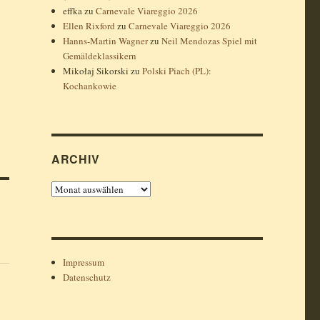
effka
zu
Carnevale Viareggio 2026
Ellen Rixford
zu
Carnevale Viareggio 2026
Hanns-Martin Wagner
zu
Neil Mendozas Spiel mit
Gemäldeklassikern
Mikołaj Sikorski
zu
Polski Piach (PL):
Kochankowie
ARCHIV
Archiv
Impressum
Datenschutz