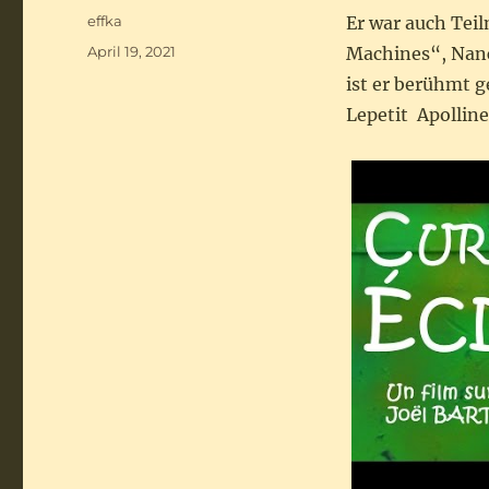
Autor
effka
Er war auch Tei
Veröffentlicht
April 19, 2021
Machines“, Nanc
am
ist er berühmt g
Lepetit Apolline