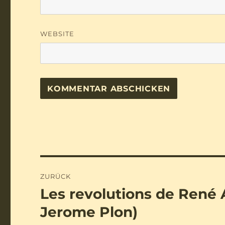
WEBSITE
Beitragsnavigation
ZURÜCK
Les revolutions de René
Vorheriger
Beitrag:
Jerome Plon)