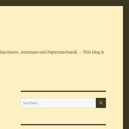
Maschinen, Automata und Papiermechanik. – This blog is
SUCHEN
Suchen
nach: