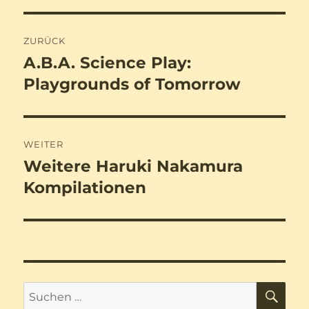
Beitragsnavigation
ZURÜCK
A.B.A. Science Play:
Vorheriger
Beitrag:
Playgrounds of Tomorrow
WEITER
Weitere Haruki Nakamura
Nächster
Beitrag:
Kompilationen
SU
Suchen