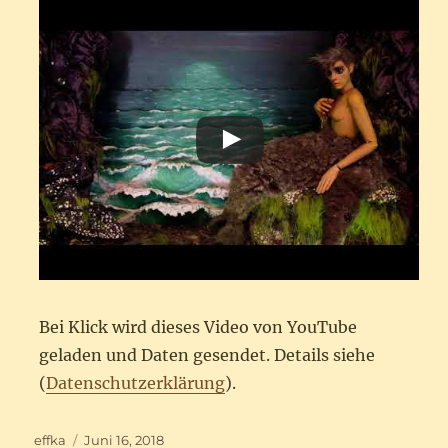
Bei Klick wird dieses Video von YouTube
geladen und Daten gesendet. Details siehe
(
Datenschutzerklärung
).
Autor
Veröffentlicht
effka
Juni 16, 2018