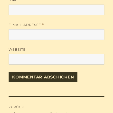
NAME
*
E-MAIL-ADRESSE
*
WEBSITE
Beitragsnavigation
ZURÜCK