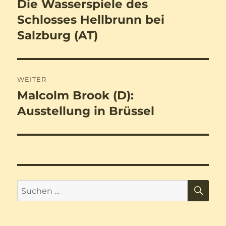
Die Wasserspiele des
Vorheriger
Beitrag:
Schlosses Hellbrunn bei
Salzburg (AT)
WEITER
Malcolm Brook (D):
Nächster
Beitrag:
Ausstellung in Brüssel
SU
Suchen
nach: