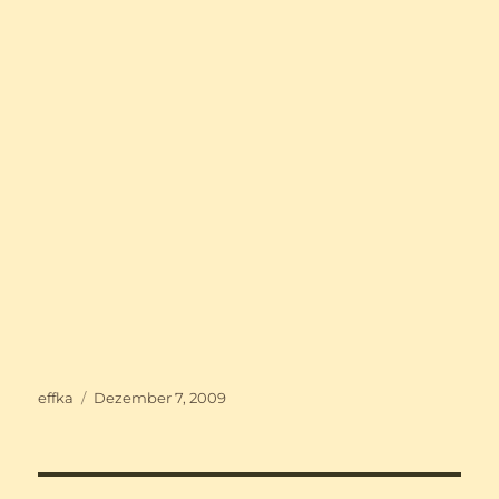
Autor
Veröffentlicht
effka
Dezember 7, 2009
am