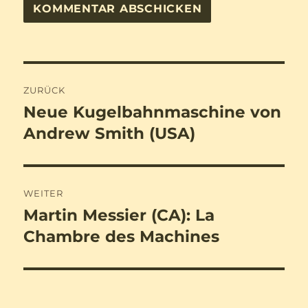
Beitragsnavigation
ZURÜCK
Neue Kugelbahnmaschine von
Vorheriger
Beitrag:
Andrew Smith (USA)
WEITER
Martin Messier (CA): La
Nächster
Beitrag:
Chambre des Machines