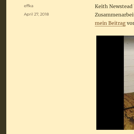
Autor
effka
Keith Newstead 
Veröffentlicht
April 27, 2018
Zusammenarbeit 
am
mein Beitrag
von