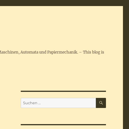
Maschinen, Automata und Papiermechanik. – This blog is
SUCHEN
Suchen
nach: