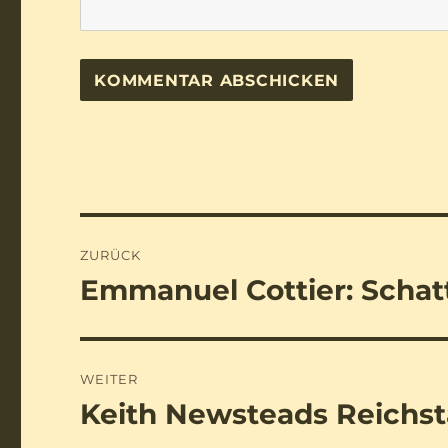
Beitragsnavigation
ZURÜCK
Emmanuel Cottier: Schat
Vorheriger
Beitrag:
WEITER
Keith Newsteads Reichs
Nächster
Beitrag: