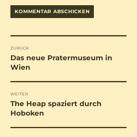
Beitragsnavigation
ZURÜCK
Das neue Pratermuseum in
Vorheriger
Beitrag:
Wien
WEITER
The Heap spaziert durch
Nächster
Beitrag:
Hoboken