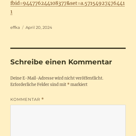
fbid=944776244108377&set=a.57154927476441
1
Autor
Veröffentlicht
effka
April 20, 2024
am
Schreibe einen Kommentar
Deine E-Mail-Adresse wird nicht veröffentlicht.
Erforderliche Felder sind mit
*
markiert
KOMMENTAR
*