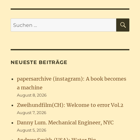
SU
Suchen
nach:
NEUESTE BEITRÄGE
papersarchive (instagram): A book becomes
a machine
August 8, 2026
Zweihundfilm(CH): Welcome to error Vol.2
August 7, 2026
Danny Lum. Mechanical Engineer, NYC
August 5, 2026
Andrew Smith (USA): Water Rig