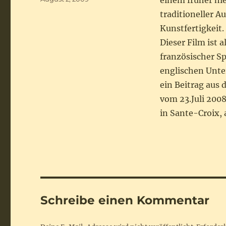
einem früher hi
am
traditioneller A
Kunstfertigkeit.
Dieser Film ist a
französischer Sp
englischen Unte
ein Beitrag aus
vom 23.Juli 200
in Sante-Croix,
Schreibe einen Kommentar