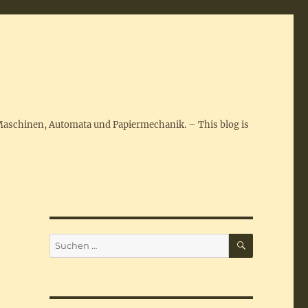
Maschinen, Automata und Papiermechanik. – This blog is
SUCHEN
Suchen
nach: