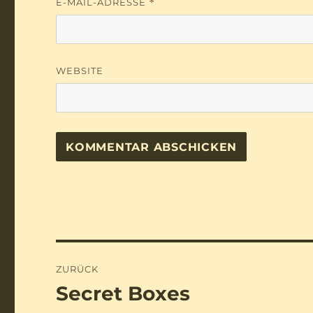
E-MAIL-ADRESSE
*
WEBSITE
Beitragsnavigation
ZURÜCK
Secret Boxes
Vorheriger
Beitrag: