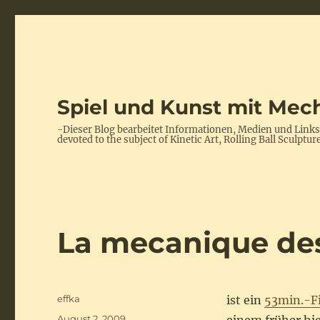
Spiel und Kunst mit Mech
-Dieser Blog bearbeitet Informationen, Medien und Link
devoted to the subject of Kinetic Art, Rolling Ball Scul
La mecanique de
Autor
effka
ist ein
53min.-Fi
Veröffentlicht
August 2, 2009