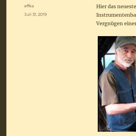
Autor
effka
Hier das neuest
Veröffentlicht
Juli 31, 2019
Instrumentenbau
am
Vergnügen einer