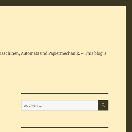
Maschinen, Automata und Papiermechanik. – This blog is
SUCHEN
Suchen
nach: