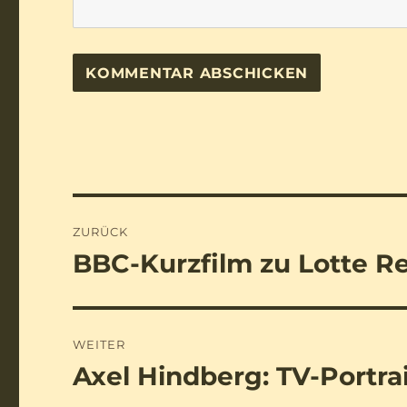
Beitragsnavigation
ZURÜCK
BBC-Kurzfilm zu Lotte Re
Vorheriger
Beitrag:
WEITER
Axel Hindberg: TV-Portra
Nächster
Beitrag: